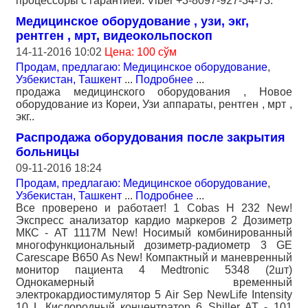
процессоры с гарантией. Viber +3-8097-927-34-73.
Медицинское оборудование , узи, экг,
рентген , мрт, видеокольпоскоп
14-11-2016 10:02
Цена: 100 сўм
Продам, предлагаю: Медицинское оборудование
,
Узбекистан, Ташкент
...
Подробнее
...
продажа медицинского оборудования , Новое
оборудование из Кореи, Узи аппараты, рентген , мрт ,
экг..
Распродажа оборудования после закрытия
больницы
09-11-2016 18:24
Продам, предлагаю: Медицинское оборудование
,
Узбекистан, Ташкент
...
Подробнее
...
Все проверено и работает! 1 Cobas H 232 New!
Экспресс анализатор кардио маркеров 2 Дозиметр
МКС - АТ 1117М New! Носимый комбинированный
многофункциональный дозиметр-радиометр 3 GE
Carescape B650 As New! Компактный и маневренный
монитор пациента 4 Medtronic 5348 (2шт)
Однокамерный временный
электрокардиостимулятор 5 Air Sep NewLife Intensity
10 L Кислородный концентратор 6 Shiller AT - 101