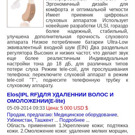
Эргономичный дизайн для
комфорта и оптимальной четкости
Имеет приемник цифровых
слуховых аппаратов Использует
новейшие разработки ULSI, гораздо
более надежный, стабильный,
улучшена дополнительная прочность слухового
аппарата Низкое потребление батареи Ultra-Low
эквивалентный входной шум (EIN) Два раздельных
регулятора Высоких и низких частот, что делает звук
еще более реалистичным Индивидуальные
настройки тона до 18 дБ, для различных типов
потери слуха Режим tele-coil, для прослушивания
телефона: переключите слуховой аппарат в режим
tele-coil "Т", поднесите телефонную трубку к
слуховому аппарату.
Elos(IPL RF)ДЛЯ УДАЛЕННИИ ВОЛОС И
ОМОЛОЖЕНИИ(E-lite)
05-09-2014 09:33
Цена: 5 000 USD $
Продам, предлагаю: Медицинское оборудование
,
Узбекистан, Ташкент
...
Подробнее
...
Область применения 1.Укрепление кожи; подтяжка
кожи. 2.Омоложение кожи: удаление мелких морщин,