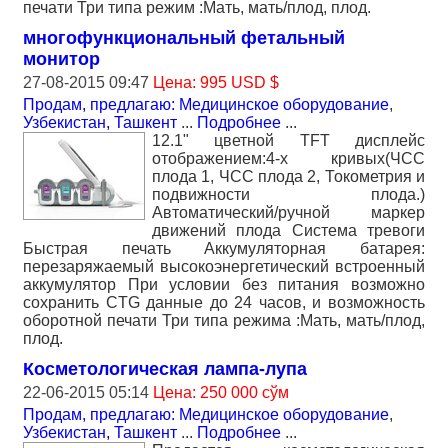
печати Три типа режим :Мать, мать/плод, плод.
многофункциональный фетальный
монитор
27-08-2015 09:47
Цена: 995 USD $
Продам, предлагаю: Медицинское оборудование
,
Узбекистан, Ташкент
...
Подробнее
...
12.1" цветной TFT дисплейс
отображением:4-х кривых(ЧСС
плода 1, ЧСС плода 2, Токометрия и
подвижности плода.)
Автоматический/ручной маркер
движений плода Система тревоги
Быстрая печать Аккумуляторная батарея:
перезаряжаемый высокоэнергетический встроенный
аккумулятор При условии без питания возможно
сохранить CTG данные до 24 часов, и возможность
оборотной печати Три типа режима :Мать, мать/плод,
плод.
Косметологическая лампа-лупа
22-06-2015 05:14
Цена: 250 000 сўм
Продам, предлагаю: Медицинское оборудование
,
Узбекистан, Ташкент
...
Подробнее
...