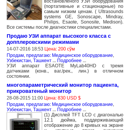
востановленого УЗИ оборудования
(портативные и стационарные) по
самым низким ценам. ( Ultrasounds
systems GE, Sonoscape, Mindray,
Philips, Esaote, Sonosite, Medison).
Все системы после диагностики специалистами.
Продаю УЗИ аппарат высокого класса с
допплеровскими режимами
14-07-2016 18:53
Цена: 200 сўм
Продам, предлагаю: Медицинское оборудование
,
Узбекистан, Ташкент
...
Подробнее
...
УЗИ аппарат ESAOTE MyLab40HD с тремя
датчиками (конв., ваг./рек., лин.) в отличном
состоянии.
многопараметрический монитор пациента,
прикроватеный монитор
28-08-2015 11:00
Цена: 830 USD $
Продам, предлагаю: Медицинское оборудование
,
Узбекистан, Ташкент
...
Подробнее
...
(1) Дисплей TFT LCD с диагональю
12.1 дюйма, поддерживающий
отображение до 8 кривых на экране