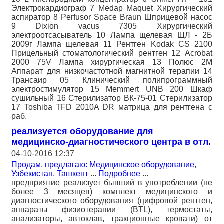
Электрокардиограф 7 Medap Maquet Хирургический
аспиратор 8 Perfusor Space Braun Шприцевой насос
9 Dixion vacus 7305 Хирургический
электроотсасыватель 10 Лампа щелевая ЩЛ - 2Б
2009г Лампа щелевая 11 Рентген Kodak CS 2100
Прицельный стоматологический рентген 12 Acrobat
2000 75V Лампа хирургическая 13 Полюс 2М
Аппарат для низкочастотной магнитной терапии 14
Трансаир 05 Клинический полипрограммный
электростимулятор 15 Memmert UNB 200 Шкаф
сушильный 16 Стерилизатор ВК-75-01 Стерилизатор
17 Toshiba TFD 2010A DR матрица для рентгена с
раб.
реализуется оборудование для
медицинско-диагностического центра в отл.
04-10-2016 12:37
Продам, предлагаю: Медицинское оборудование
,
Узбекистан, Ташкент
...
Подробнее
...
предприятие реализует бывший в употреблении (не
более 3 месяцев) комплект медицинского и
диагностического оборудования (цифровой рентген,
аппараты физиотерапии (BTL), термостаты,
анализаторы, автоклав, тракционные кровати) от