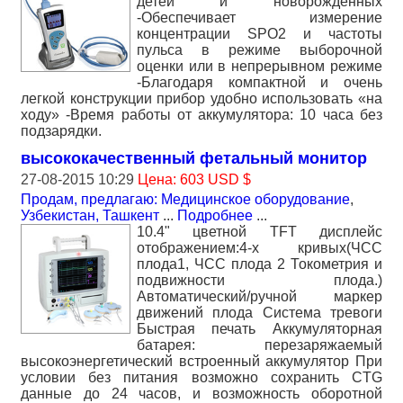
детей и новорожденных
-Обеспечивает измерение
концентрации SPO2 и частоты
пульса в режиме выборочной
оценки или в непрерывном режиме
-Благодаря компактной и очень
легкой конструкции прибор удобно использовать «на
ходу» -Время работы от аккумулятора: 10 часа без
подзарядки.
высококачественный фетальный монитор
27-08-2015 10:29
Цена: 603 USD $
Продам, предлагаю: Медицинское оборудование
,
Узбекистан, Ташкент
...
Подробнее
...
10.4" цветной TFT дисплейс
отображением:4-х кривых(ЧСС
плода1, ЧСС плода 2 Токометрия и
подвижности плода.)
Автоматический/ручной маркер
движений плода Система тревоги
Быстрая печать Аккумуляторная
батарея: перезаряжаемый
высокоэнергетический встроенный аккумулятор При
условии без питания возможно сохранить CTG
данные до 24 часов, и возможность оборотной