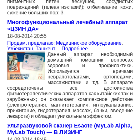
пигментных пятен, веснушек, сосудистых
повреждений (телеангиэктазий); отбеливание кожи,
сужение больших пор; 3.
Многофункциональный лечебный аппарат
«ЦЗИН ДА»
18-08-2014 20:55
Продам, предлагаю: Медицинское оборудование
,
Узбекистан, Ташкент
...
Подробнее
...
Данный аппарат необходимый
домашний помощник вопросах
здоровья и профилактики.
Используется врачами
неврапотолагами, ортопедами,
массажистами и т.д. В аппарате
сосредоточены все достоинства
физиотерапевтических аппаратов как китайских так и
зарубежных; он оказывает комплексное действие
(электротерапия, магнитотерапия, иглоукалывание,
прижигание, гидротерапия, массаж, банки, введение
лекарств) и обладает уникальным эффектом.
Ультразвуковой сканер Esaote (MyLab Alpha,
MyLab Touch) — В ЛИЗИНГ
14-08-2014 18:49